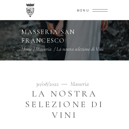
MENU
MASSERIA SAN
FRANCESCO
Home
/
Masseria
/
La nostra selezione di Vini
30/08/2022
Masseria
LA NOSTRA
SELEZIONE DI
VINI