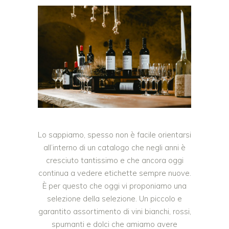
Lo sappiamo, spesso non è facile orientarsi
all’interno di un catalogo che negli anni è
cresciuto tantissimo e che ancora oggi
continua a vedere etichette sempre nuove.
È per questo che oggi vi proponiamo una
selezione della selezione. Un piccolo e
garantito assortimento di vini bianchi, rossi,
spumanti e dolci che amiamo avere