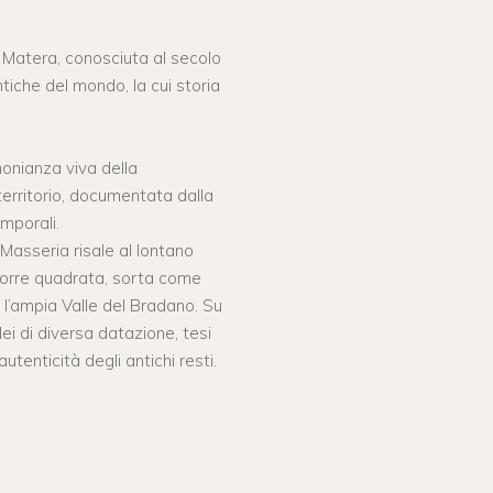
 Matera, conosciuta al secolo
tiche del mondo, la cui storia
onianza viva della
erritorio, documentata dalla
emporali.
 Masseria risale al lontano
torre quadrata, sorta come
 l’ampia Valle del Bradano. Su
ei di diversa datazione, tesi
autenticità degli antichi resti.