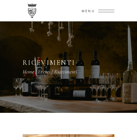
MENU
RICEVIMENTI
Home
/
Eventi
/
Ricevimenti